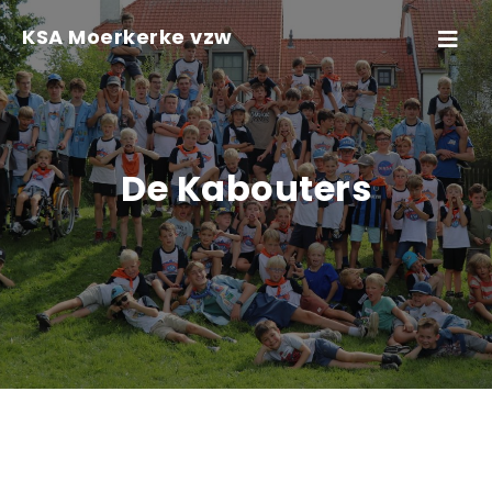
Skip to content
KSA Moerkerke vzw
Toggle
navigati
De Kabouters