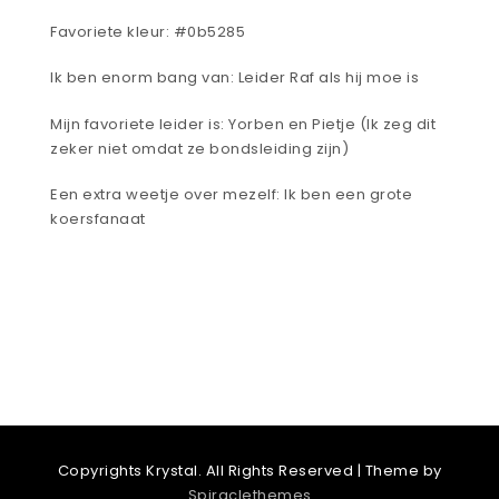
Favoriete kleur: #0b5285
Ik ben enorm bang van: Leider Raf als hij moe is
Mijn favoriete leider is: Yorben en Pietje (Ik zeg dit
zeker niet omdat ze bondsleiding zijn)
Een extra weetje over mezelf: Ik ben een grote
koersfanaat
Copyrights Krystal. All Rights Reserved
| Theme by
Spiraclethemes