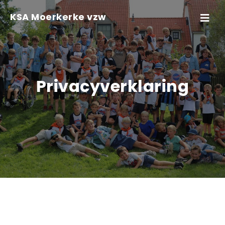
Skip to content
KSA Moerkerke vzw
Toggle
navigati
Privacyverklaring