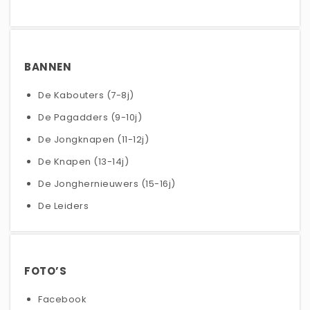
BANNEN
De Kabouters (7-8j)
De Pagadders (9-10j)
De Jongknapen (11-12j)
De Knapen (13-14j)
De Jonghernieuwers (15-16j)
De Leiders
FOTO’S
Facebook