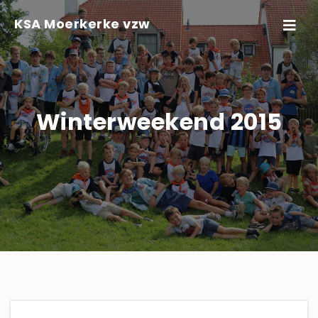
Skip to content
KSA Moerkerke vzw
Toggle
navigati
Winterweekend 2015