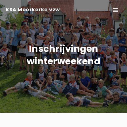
Skip to content
KSA Moerkerke vzw
Toggle
navigati
Inschrijvingen
winterweekend