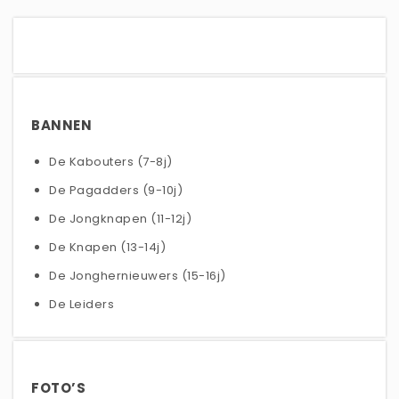
BANNEN
De Kabouters (7-8j)
De Pagadders (9-10j)
De Jongknapen (11-12j)
De Knapen (13-14j)
De Jonghernieuwers (15-16j)
De Leiders
FOTO’S